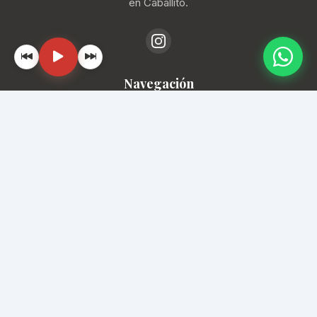
en Caballito.
Navegación
Inicio
Locales
Ubicación
Contacto
📞
(11) 4193-1288
✉️
info@mercadodelprogreso.com
📍
Av. Rivadavia 5430, CABA