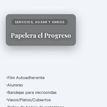
Inicio
/
Locales
/
Papelera el Progreso
SERVICIOS, HOGAR Y VARIOS
Papelera el Progreso
CONTACTO Y HORARIOS
-Film Autoadherente
-Aluminio
-Bandejas para microondas
-Vasos/Platos/Cubiertos