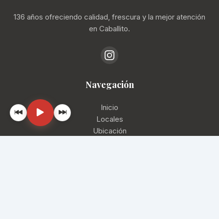
136 años ofreciendo calidad, frescura y la mejor atención
en Caballito.
Navegación
Inicio
Locales
Ubicación
Contacto
📞
(11) 4193-1288
✉️
info@mercadodelprogreso.com
📍
Av. Rivadavia 5430, CABA