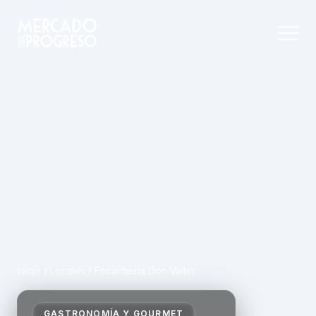
Inicio
/
Locales
/
Focacheria Don Valter
GASTRONOMÍA Y GOURMET