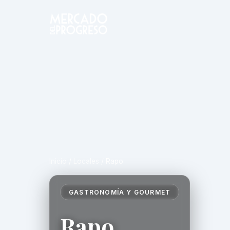
Inicio
/
Locales
/
Rapo
GASTRONOMÍA Y GOURMET
Rapo