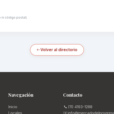
 ni código postal).
Volver al directorio
Navegación
Contacto
Inicio
📞
(11) 4193-1288
Locales
✉️
info@mercadodelprogres