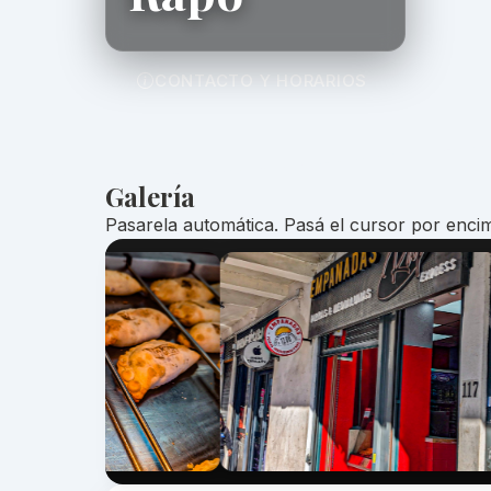
CONTACTO Y HORARIOS
Galería
Pasarela automática. Pasá el cursor por encim