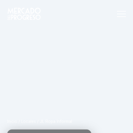
Inicio
/
Locales
/
JL Ropa Informal