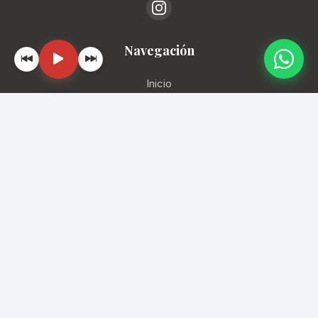
Navegación
Inicio
Locales
Ubicación
Contacto
📞
(11) 4193-1288
✉️
info@mercadodelprogreso.com
📍
Av. Rivadavia 5430, CABA
2026 MerviTech & MCH Conexiones